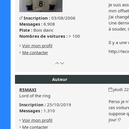
Je suis as
mm offset
J'ai chang
Genre
Inscription :
03/08/2006
Masculin
Une derniè
:
Messages :
6.908
à souder, 
Masculin
Piste :
Bois davic
Nombres de voitures :
> 100
Il y a une
Voir mon profil
http://lec
Me contacter
Retour
Atteindre
en
le
haut
bas
Auteur
de
de
page
la
Date
R5MAXI
jeudi 22
page
du
Lord of the ring
message
Perso je n
Inscription :
25/10/2019
:
ces voitur
Messages :
1.310
suppose qu
jour !?
Voir mon profil
Me contacter