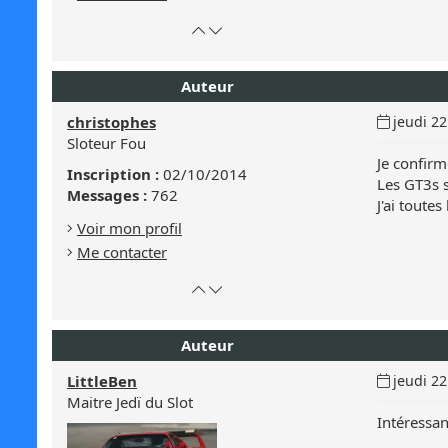
Retour
Atteindre
en
le
haut
bas
Auteur
de
de
page
la
Date
christophes
jeudi 22
page
du
Sloteur Fou
message
Je confirm
Inscription :
02/10/2014
:
Les GT3s 
Messages :
762
J'ai toute
Voir mon profil
Me contacter
Retour
Atteindre
en
le
haut
bas
Auteur
de
de
page
la
Date
LittleBen
jeudi 22
page
du
Maitre Jedï du Slot
message
Intéressa
: