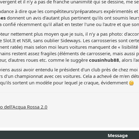
ivergent et il n'y a pas de franche unanimité qui se dessine, me se
tendance à dire que les compétiteurs/préparateurs expérimentés
hes
donnent un avis d'autant plus pertinent qu'ils ont soumis leur
 confié récemment qu'il allait en tester l'une ou l'autre et que son 
oteur nettement plus moyen que je suis, il n'y a pas photo: d'acc
 Slot.It et NSR, sans oublier Sideways. Les carrosseries sont certe
nt ratée) mais selon moi leurs voitures manquent de « lisibilité » 
mains restent assez fragiles (éléments de carrosserie, mais aussi pui
eur, d'autres roues etc. comme le suggère
cousinhub88
, alors l
iens aussi avoir entendu le président d'un club près de chez moi d
s d'un championnat avec ces voitures. Cela a achevé de m'en dét
 qu'ils sortent un modèle pour lequel je craque, évidemment
 dell’Acqua Rossa 2.0
Message