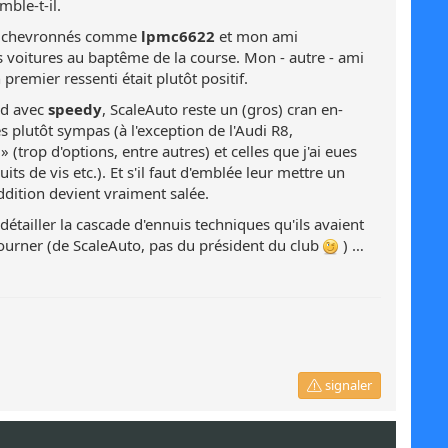
mble-t-il.
 et chevronnés comme
lpmc6622
et mon ami
s voitures au baptême de la course. Mon - autre - ami
premier ressenti était plutôt positif.
ord avec
speedy
, ScaleAuto reste un (gros) cran en-
s plutôt sympas (à l'exception de l'Audi R8,
(trop d'options, entre autres) et celles que j'ai eues
ts de vis etc.). Et s'il faut d'emblée leur mettre un
'addition devient vraiment salée.
étailler la cascade d'ennuis techniques qu'ils avaient
ourner (de ScaleAuto, pas du président du club
) …
signaler