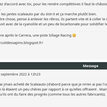
sez d'accord avec toi, pour les rendre compétitives il faut le châss
.
é les jantes scaleauto par du slot-it et ça marche plutôt bien.
re chose, pense à enlever les rétros, ils partent vite et à coller le
soit avec de la cyanolite et un peu de bicarbonate pour solidifier le
 vie après le Carrera, une piste Sillage Racing
ircuitdessapins.blogspot.fr/
Message
 septembre 2022 à 12h23
'ai jmais acheté de Scaleauto (d'abord parce que je nn'en ai pas l'u
e là étaient un peu chères par rapport à ce qu'elles offraient . Ma
'ils ont du faire des progrès (comme tous les autres fabricants).