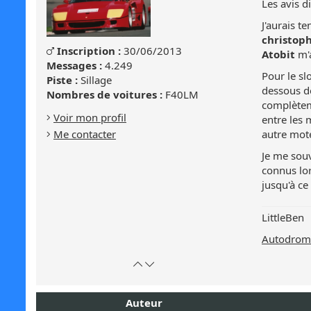
Les avis d
J'aurais 
christop
Genre
Inscription :
30/06/2013
Masculin
Atobit
m'a
:
Messages :
4.249
Pour le sl
Masculin
Piste :
Sillage
dessous de
Nombres de voitures :
F40LM
complèteme
Voir mon profil
entre les 
autre mot
Me contacter
Je me souv
connus lor
jusqu'à ce
LittleBen
Autodromo
Retour
Atteindre
en
le
haut
bas
Auteur
de
de