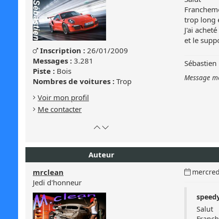
:
Franchemen
trop long 
J'ai achet
et le supp
Genre
Inscription :
26/01/2009
Masculin
:
Messages :
3.281
Sébastien
Masculin
Piste :
Bois
Message mo
Nombres de voitures :
Trop
Voir mon profil
Me contacter
Retour
Atteindre
en
le
haut
bas
Auteur
de
de
page
la
Date
mrclean
mercred
page
du
Jedï d'honneur
message
speedy 
:
Salut
Franch