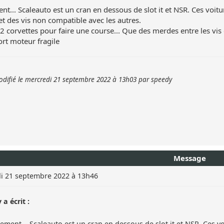
t... Scaleauto est un cran en dessous de slot it et NSR. Ces voit
et des vis non compatible avec les autres.
é 2 corvettes pour faire une course... Que des merdes entre les vi
ort moteur fragile
difié le mercredi 21 septembre 2022 à 13h03 par speedy
Message
i 21 septembre 2022 à 13h46
a écrit :
ement... Scaleauto est un cran en dessous de slot it et NSR. Ces v