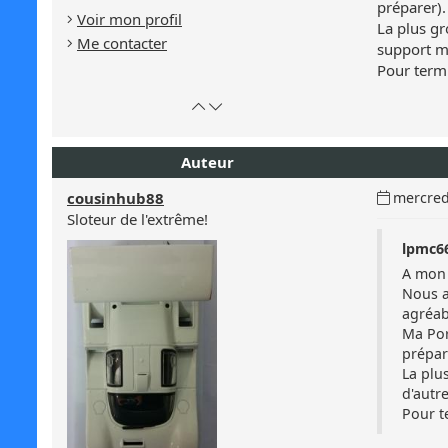
Masculin
préparer).
Voir mon profil
La plus gr
Me contacter
support m
Pour termi
Retour
Atteindre
en
le
haut
bas
Auteur
de
de
page
la
Date
cousinhub88
mercred
page
du
Sloteur de l'extrême!
message
lpmc66
:
A mon 
Nous a
agréab
Ma Por
prépar
La plu
d'autr
Pour t