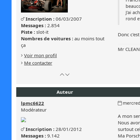
beauco
J'ai a
Genre
Inscription :
06/03/2007
rond e
Masculin
:
Messages :
2.854
Masculin
Piste :
slot-it
Donc c'est
Nombres de voitures :
au moins tout
ça
Mr CLEAN 
Voir mon profil
Me contacter
Retour
Atteindre
en
le
haut
bas
Auteur
de
de
page
la
Date
lpmc6622
mercred
page
du
Modérateur
message
A mon sen
:
Nous avons
Genre
Inscription :
28/01/2012
surtout ce
Masculin
:
Messages :
9.142
Ma Porsche