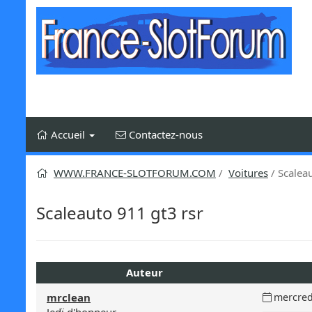
Aller
au
contenu
Accueil
Contactez-nous
WWW.FRANCE-SLOTFORUM.COM
Voitures
Scaleau
Scaleauto 911 gt3 rsr
Auteur
Date
mrclean
mercred
du