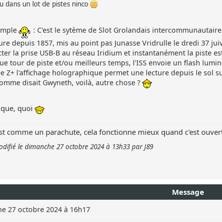
u dans un lot de pistes ninco
simple
: C'est le sytème de Slot Grolandais intercommunautaire 
ure depuis 1857, mis au point pas Junasse Vridrulle le dredi 37 juiv
ter la prise USB-B au réseau Iridium et instantanément la piste e
ue tour de piste et/ou meilleurs temps, l'ISS envoie un flash lumi
iée Z+ l'affichage holographique permet une lecture depuis le sol
comme disait Gwyneth, voilà, autre chose ?
ique, quoi
'est comme un parachute, cela fonctionne mieux quand c'est ouver
ifié le dimanche 27 octobre 2024 à 13h33 par J89
Message
e 27 octobre 2024 à 16h17