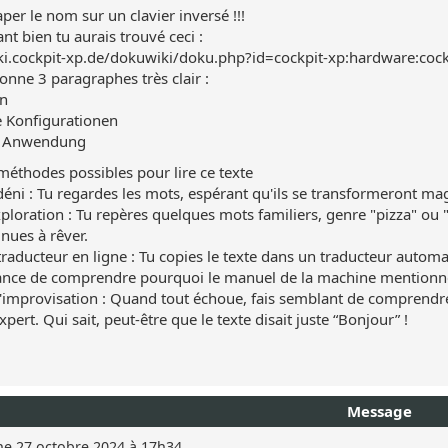
aper le nom sur un clavier inversé !!!
nt bien tu aurais trouvé ceci :
iki.cockpit-xp.de/dokuwiki/doku.php?id=cockpit-xp:hardware:coc
onne 3 paragraphes très clair :
in
e Konfigurationen
e Anwendung
méthodes possibles pour lire ce texte
éni : Tu regardes les mots, espérant qu'ils se transformeront m
ploration : Tu repères quelques mots familiers, genre "pizza" ou "wi
inues à rêver.
raducteur en ligne : Tu copies le texte dans un traducteur automat
ance de comprendre pourquoi le manuel de la machine mentionn
'improvisation : Quand tout échoue, fais semblant de comprendre. 
expert. Qui sait, peut-être que le texte disait juste “Bonjour” !
Message
e 27 octobre 2024 à 17h34