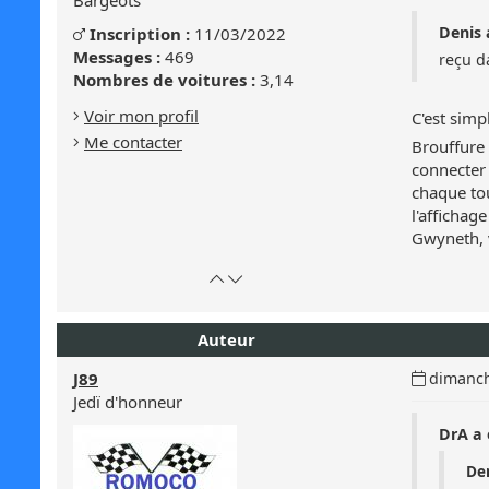
Bargeots
message
Genre
Denis a
Inscription :
11/03/2022
Masculin
:
:
Messages :
469
reçu d
Masculin
Nombres de voitures :
3,14
Voir mon profil
C'est simp
Me contacter
Brouffure 
connecter 
chaque tou
l'affichag
Gwyneth, 
Retour
Atteindre
en
le
haut
bas
Auteur
de
de
page
la
Date
J89
dimanch
page
du
Jedï d'honneur
message
DrA a é
:
Den