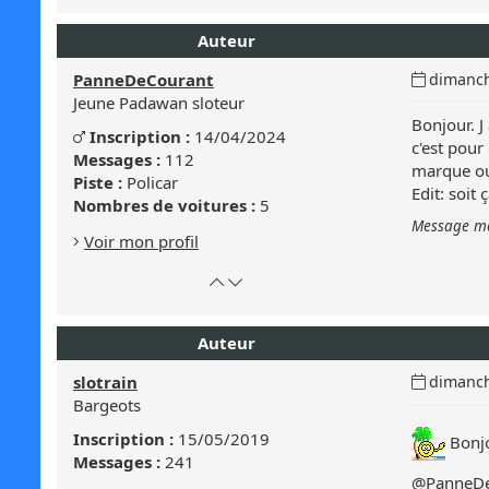
en
le
haut
bas
Auteur
de
de
page
la
Date
PanneDeCourant
dimanch
page
du
Jeune Padawan sloteur
message
Bonjour. J
Genre
Inscription :
14/04/2024
Masculin
:
c'est pour
:
Messages :
112
marque ou 
Masculin
Piste :
Policar
Edit: soit
Nombres de voitures :
5
Message mo
Voir mon profil
Retour
Atteindre
en
le
haut
bas
Auteur
de
de
page
la
Date
slotrain
dimanch
page
du
Bargeots
message
Inscription :
15/05/2019
Bonjo
:
Messages :
241
@PanneDe