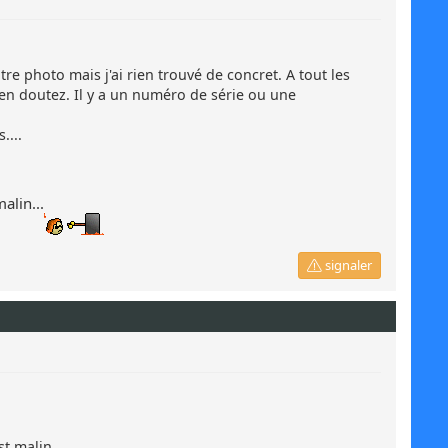
tre photo mais j'ai rien trouvé de concret. A tout les
n doutez. Il y a un numéro de série ou une
....
alin...
signaler
t malin...