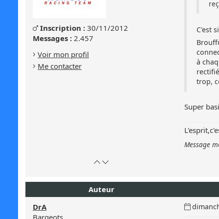
reç
Genre
Inscription :
30/11/2012
Masculin
C'est 
:
Messages :
2.457
Brouff
Masculin
connec
Voir mon profil
à chaq
Me contacter
rectif
trop, 
Super bas
L'esprit,c
Message mod
Retour
Atteindre
en
le
haut
bas
Auteur
de
de
page
la
Date
DrA
dimanch
page
du
Bargeots