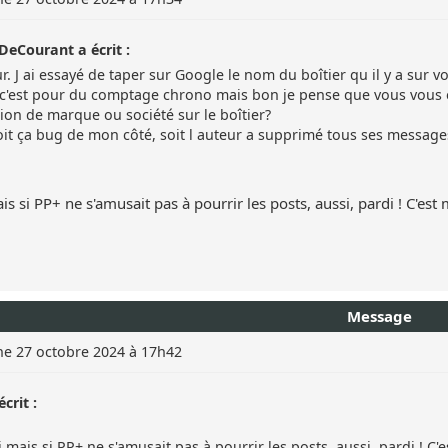
eCourant a écrit :
. J ai essayé de taper sur Google le nom du boîtier qu il y a sur vo
c'est pour du comptage chrono mais bon je pense que vous vous e
tion de marque ou société sur le boîtier?
soit ça bug de mon côté, soit l auteur a supprimé tous ses messages
is si PP+ ne s'amusait pas à pourrir les posts, aussi, pardi ! C'est m
Message
e 27 octobre 2024 à 17h42
crit :
 mais si PP+ ne s'amusait pas à pourrir les posts, aussi, pardi ! C'es