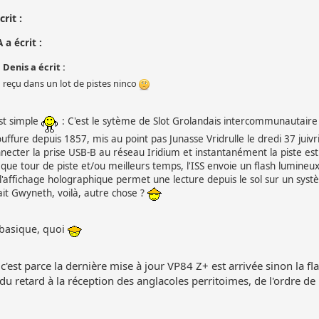
crit :
 a écrit :
Denis a écrit :
reçu dans un lot de pistes ninco
st simple
: C'est le sytème de Slot Grolandais intercommunautaire l
uffure depuis 1857, mis au point pas Junasse Vridrulle le dredi 37 juivr
necter la prise USB-B au réseau Iridium et instantanément la piste es
que tour de piste et/ou meilleurs temps, l'ISS envoie un flash lumineux
l'affichage holographique permet une lecture depuis le sol sur un s
ait Gwyneth, voilà, autre chose ?
basique, quoi
 c'est parce la dernière mise à jour VP84 Z+ est arrivée sinon la f
 du retard à la réception des anglacoles perritoimes, de l'ordre de