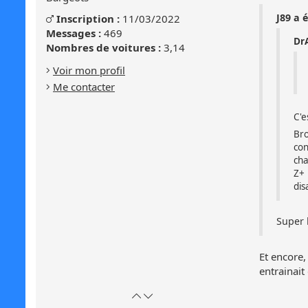
message
Genre
J89 a é
Inscription :
11/03/2022
Masculin
:
:
Messages :
469
DrA
Masculin
Nombres de voitures :
3,14
Voir mon profil
Me contacter
C'e
Bro
con
cha
Z+ 
dis
Super 
Et encore,
entrainait
Retour
Atteindre