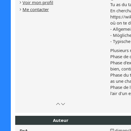
Voir mon profil
Tu as du t
Me contacter
En chercha
https://w
où on te d
- Allgeme
- Möglich
- Typisch
Plusieurs 
Phase de d
Phase d'ex
bien, cont
Phase du t
as une ch
Phase de l
l'air d'un 
Retour
Atteindre
en
le
haut
bas
Auteur
de
de
page
la
Date
DrA
dimanch