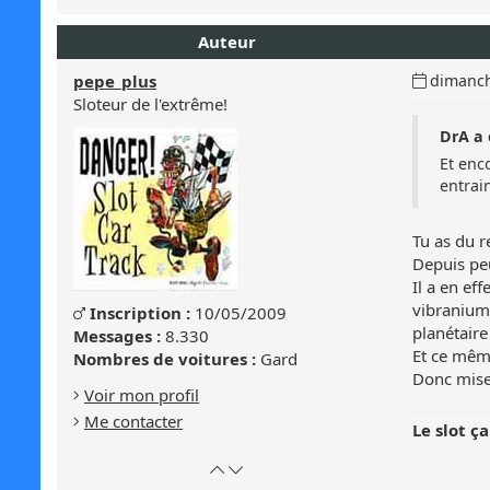
en
le
haut
bas
Auteur
de
de
page
la
Date
pepe_plus
dimanch
page
du
Sloteur de l'extrême!
message
DrA a é
:
Et enc
entrai
Tu as du r
Depuis peu
Il a en ef
vibranium 
Genre
Inscription :
10/05/2009
Masculin
planétaire
:
Messages :
8.330
Et ce mêm
Masculin
Nombres de voitures :
Gard
Donc mise
Voir mon profil
Me contacter
Le slot ça
Retour
Atteindre