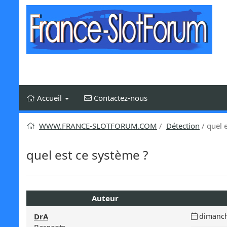
Aller
au
contenu
Accueil
Contactez-nous
WWW.FRANCE-SLOTFORUM.COM
Détection
quel 
quel est ce système ?
Auteur
Date
DrA
dimanch
du