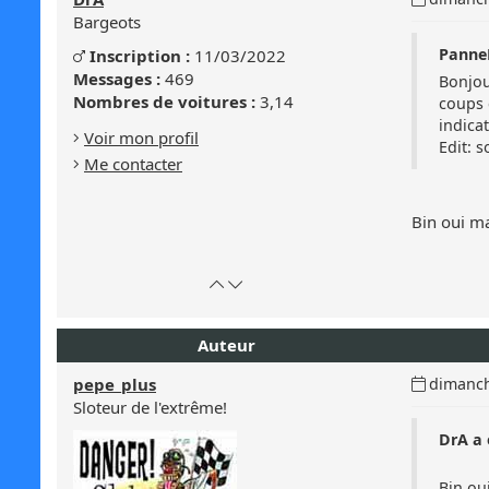
page
du
Bargeots
message
Genre
PanneD
Inscription :
11/03/2022
Masculin
:
:
Messages :
469
Bonjour
Masculin
Nombres de voitures :
3,14
coups 
indica
Voir mon profil
Edit: 
Me contacter
Bin oui ma
Retour
Atteindre
en
le
haut
bas
Auteur
de
de
page
la
Date
pepe_plus
dimanch
page
du
Sloteur de l'extrême!
message
DrA a é
:
Bin oui