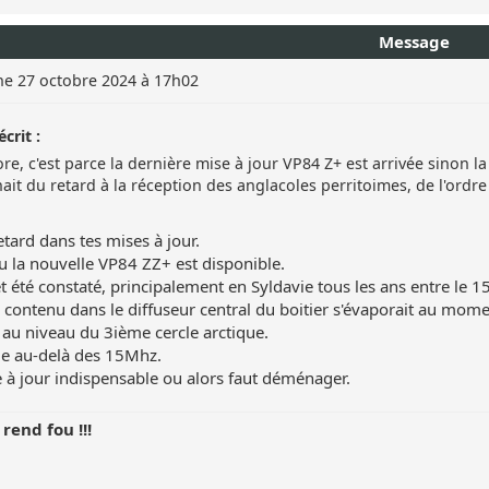
Message
e 27 octobre 2024 à 17h02
crit :
ore, c'est parce la dernière mise à jour VP84 Z+ est arrivée sinon l
nait du retard à la réception des anglacoles perritoimes, de l'ordre
etard dans tes mises à jour.
 la nouvelle VP84 ZZ+ est disponible.
fet été constaté, principalement en Syldavie tous les ans entre le
contenu dans le diffuseur central du boitier s'évaporait au mom
 au niveau du 3ième cercle arctique.
e au-delà des 15Mhz.
 à jour indispensable ou alors faut déménager.
 rend fou !!!