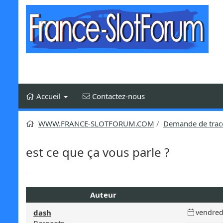
Aller
au
contenu
Accueil
Contactez-nous
WWW.FRANCE-SLOTFORUM.COM
Demande de trac
est ce que ça vous parle ?
Auteur
Date
dash
vendredi
du