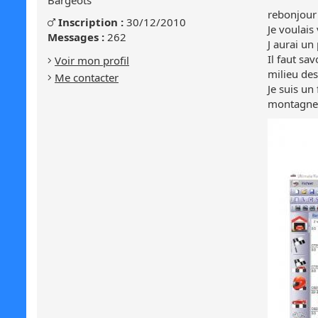
Bargeots
message
rebonjour
Genre
Inscription :
30/12/2010
Masculin
:
Je voulais 
:
Messages :
262
J aurai un
Masculin
Il faut sa
Voir mon profil
milieu des
Me contacter
Je suis un
montagneus