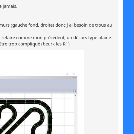
e jamais.
3 murs (gauche fond, droite) donc j ai besoin de trous au
vais refaire comme mon précédent, un décors type plaine
être trop compliqué (beurk les R1)