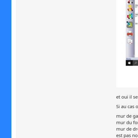
et oui il 
Si au cas 
mur de g
mur du f
mur de dro
est pas no