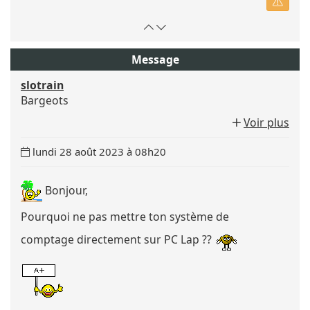
Retour
Atteindre
en
le
haut
bas
Message
de
de
slotrain
page
la
Bargeots
page
Voir plus
Date
lundi 28 août 2023 à 08h20
du
message
Bonjour,
:
Pourquoi ne pas mettre ton système de
comptage directement sur PC Lap ??