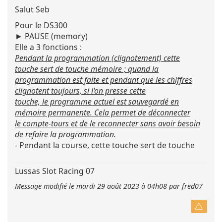
message
Salut Seb
:
Pour le DS300
► PAUSE (memory)
Elle a 3 fonctions :
Pendant la programmation (clignotement) cette
touche sert de touche mémoire ; quand la
programmation est faite et pendant que les chiffres
clignotent toujours, si l'on presse cette
touche, le programme actuel est sauvegardé en
mémoire permanente. Cela permet de déconnecter
le compte-tours et de le reconnecter sans avoir besoin
de refaire la programmation.
- Pendant la course, cette touche sert de touche
pause, arrêtant le système de comptage des
tours
Lussas Slot Racing 07
et si les boîtes « Stop & Go » ou « Pro Stop & Go »
Message modifié le mardi 29 août 2023 à 04h08 par fred07
sont connectées, cela permet aussi d'arrêter
les voitures au même moment. Il y a un beep
pendant les 20 premières secondes de la pause.
La