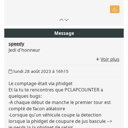
Retour
Atteindre
en
le
haut
bas
Message
de
de
speedy
page
la
Jedï d'honneur
page
Voir plus
Date
lundi 28 août 2023 à 16h15
du
message
Le comptage était via phidget
:
Et la tu te rencontres que PCLAPCOUNTER a
quelques bugs:
-A chaque début de manche le premier tour est
compté de facon aléatoire
-Lorsque qu'un véhicule coupe la detection
lorsque la phidget de coupure de jus bascule -->
je perds la la phidget de relais