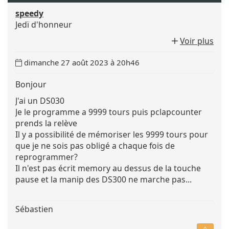
speedy
Jedï d'honneur
Voir plus
Date
dimanche 27 août 2023 à 20h46
du
message
Bonjour
:
J'ai un DS030
Je le programme a 9999 tours puis pclapcounter
prends la relève
Il y a possibilité de mémoriser les 9999 tours pour
que je ne sois pas obligé a chaque fois de
reprogrammer?
Il n'est pas écrit memory au dessus de la touche
pause et la manip des DS300 ne marche pas...
Sébastien