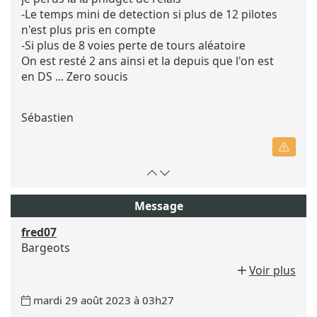
-Le temps mini de detection si plus de 12 pilotes
n'est plus pris en compte
-Si plus de 8 voies perte de tours aléatoire
On est resté 2 ans ainsi et la depuis que l'on est
en DS ... Zero soucis
Sébastien
Retour
Atteindre
en
le
haut
bas
Message
de
de
fred07
page
la
Bargeots
page
Voir plus
Date
mardi 29 août 2023 à 03h27
du