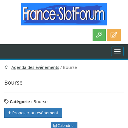
Aller
au
contenu
Agenda des événements
Bourse
Bourse
Catégorie :
Bourse
Proposer un événement
Calendrier