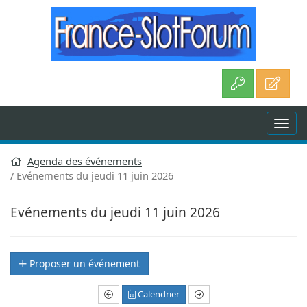
Aller
au
contenu
Agenda des événements
Evénements du jeudi 11 juin 2026
Evénements du jeudi 11 juin 2026
Proposer un événement
Calendrier