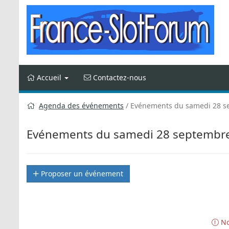
Aller
au
contenu
Accueil
Contactez-nous
Agenda des événements
Evénements du samedi 28 s
Evénements du samedi 28 septembr
Proposer un événement
No